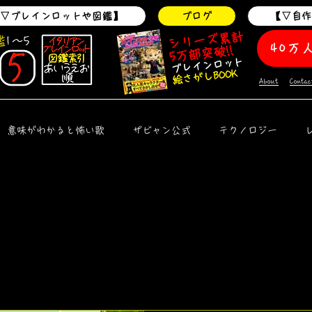
▽ブレインロットや図鑑】
ブログ
【▽自
シリーズ累計
鑑
1～5
40万
5万部突破!!
ブレインロット
絵さがしBOOK
About
Contac
意味がわかると怖い歌
ザビャン公式
テクノロジー
解説
クリーピーパスタ
オリジナル曲
新曲