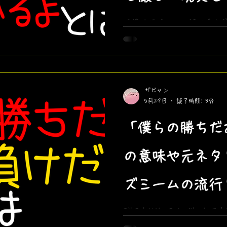
解説
「俺はザビャン、AIで金を
の噂は本当か？ChatGPT、Ge
ールの紹介から、AI副業の
ものが作れる時代」のAIの
ィングなど）をザビャン本
ザビャン
5月29日
読了時間: 3分
「僕らの勝ちだ
の意味や元ネタ
ズミームの流行
点を解説！
TikTokやYouTube Sh
の負けだ」ジェームズミー