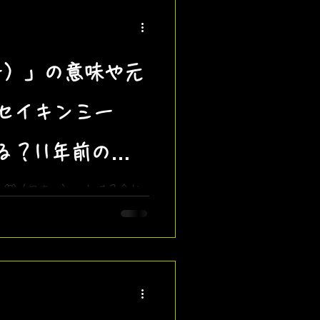
ホー）」の意味や元
セイキンミー
る？11年前の
のセリフが由来
ﾎｰ🐻（ワホー）」とは？今か
が放った伝説のフレーズ「北極グ
って」の由来やミーム化の背
教育番組風に仕上げた新曲ロ