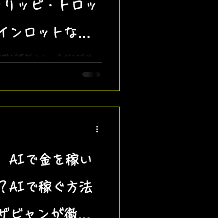
トリッピ・トロッ
インロットなど
追加！
鑑が更新され、合計428体
ラから、初期の超古参キャ
衝撃の3体目の「トリッピ・
7体をザビャンが徹底解説！
、AIで金を稼い
？AIで稼ぐ方法
ザビャンが徹底