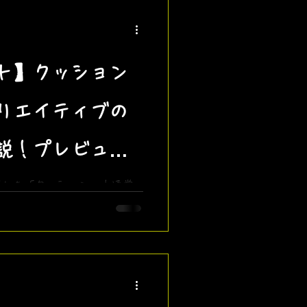
ト】クッション
リエイティブの
説！プレビュー
験しよう
場した「クッション」！通常
イテムを、プレビュー版と実
先に楽しむ方法を解説しま
「笑点」風の座布団の作り方