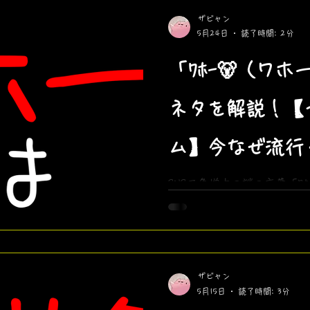
ザビャン
5月24日
読了時間: 2分
「ﾜﾎｰ🐻（ワ
ネタを解説！【
ム】今なぜ流行
SEIKINさん
SNSで急増中の謎の言葉「ﾜ
ら11年前、SEIKINさん
マでて来そうもうワホーつ
景をザビャンが徹底解説。
ングバージョンも公開！
ザビャン
5月15日
読了時間: 3分