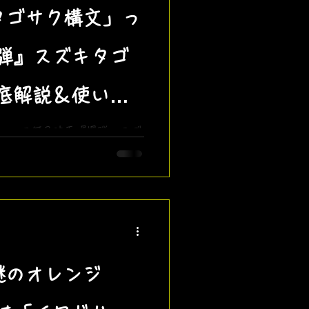
タゴサク構文」っ
弾』スズキタゴ
底解説＆使い方
」って何？映画『爆弾』スズ
〇〇します。〇〇だからで
、そしてザビャンも実際にタ
を公開！あなたもタゴサク構
謎のオレンジ