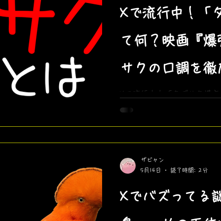
Xで流行中！「
て何？映画『爆
サクの口調を徹
例
Xで流行中！「タゴサク構文
キタゴサクの口調「〇〇は
す。」徹底解説。使い方例
ゴサク構文をつかった動画
文を使ってみよう！
ザビャン
5月14日
読了時間: 2分
Xでバズってる