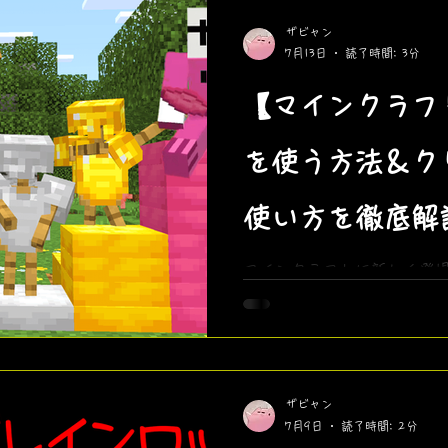
ザビャン
7月13日
読了時間: 3分
【マインクラフ
を使う方法＆ク
使い方を徹底解
版で一足先に体
マインクラフトに新しく登
版ではまだ使えないこのア
験的機能をオンにして一足
す。ザビャン自作のカメや
動画も公開中！
ザビャン
7月9日
読了時間: 2分