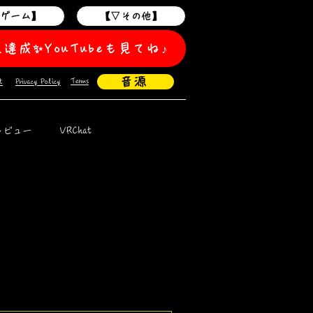
作ゲーム】
【▽その他】
人達成✨️YouTubeも見てね♪
音源
Terms
t
Privacy Policy
レビュー
VRChat
MONTAGEM
ミーム