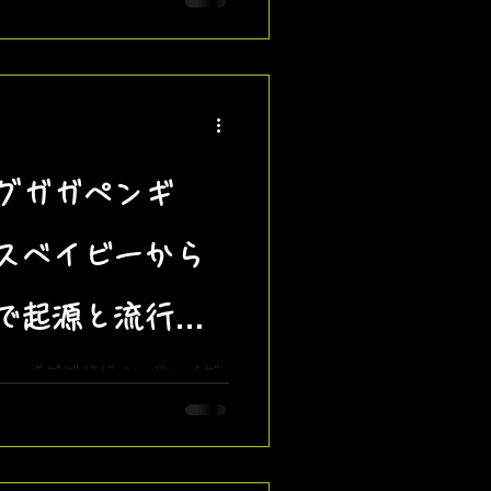
ームズ王子から生まれた元ネ
点、ザビャンによるアレンジ
グガガペンギ
スベイビーから
で起源と流行の
で流行中の「ググガガペンギン（グ
ビーの「goo goo ga ga」
フィールドの管理官まで、ミ
・昨今の流行までザビャンが