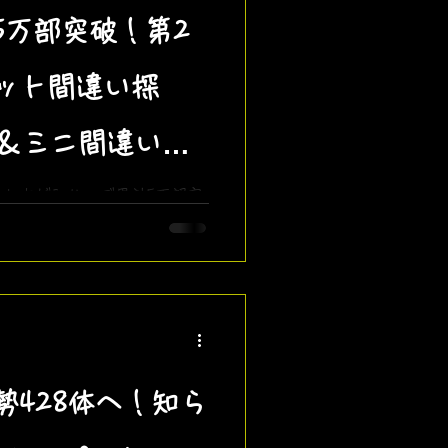
5万部突破！第2
ット間違い探
売＆ミニ間違い探
ト本がシリーズ累計5万部突
2弾『ブレインロット間違い探
録シールの詳細をご紹介しま
し（全4問）」にもぜひ挑戦
勢428体へ！知ら