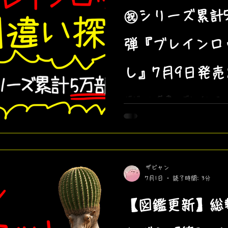
㊗️シリーズ累計
弾『ブレインロ
し』7月9日発
し公開！
ザビャン著書のブレインロッ
破！7月9日（木）発売の第
し』の最新情報と、特別付
す。おまけの「ミニ間違い探
してみてね！
ザビャン
7月1日
読了時間: 3分
【図鑑更新】総