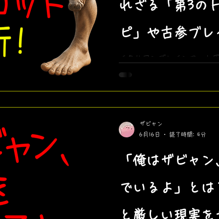
れざる「第3の
ピ」や古参ブレ
新キャラ7体を
イタリアンブレインロット図
に！愛されるゲーム系キャ
ラ、そして今回再発掘された
トロッピ」まで、追加された
ザビャン
6月16日
読了時間: 4分
「俺はザビャン
でいるよ」とは
と厳しい現実を