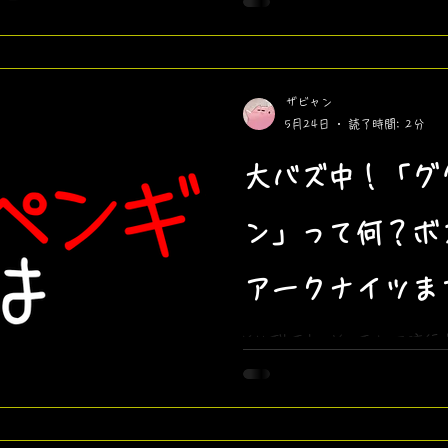
リンセスソフィア』のジェ
タの由来や二次創作の注意
動画を解説します。
ザビャン
5月24日
読了時間: 2分
大バズ中！「グ
ン」って何？ボ
アークナイツま
流れを徹底解説
XやTikTok、YouTube
グガガちゃん）」とは？ ボスベイ
からアークナイツ：エンド
ームの起源・AI動画ブーム
徹底解説！