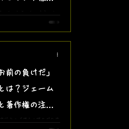
稼いでいるよ」というネット
mini、Claudeなどの有名AIツ
罠、そして「誰でも高品質な
本当の使い方（バイブコーデ
人が解説します。
お前の負けだ」
とは？ジェーム
と著作権の注意
ortsで大流行中の「僕らの勝ちだお前
ムを徹底解説！『ちいさなプ