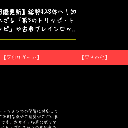
図鑑更新】総勢428体へ！知
れざる「第3のトリッピ・ト
ッピ」や古参ブレインロット
ど新キャラ7体を追加！
【▽自作ゲーム】
【▽その他】
ートフォンでの閲覧に対応して
ご不明な点やご意見がございま
ら
です。本サイトは非公式ファ
ソシエイト・プログラムの参加者で