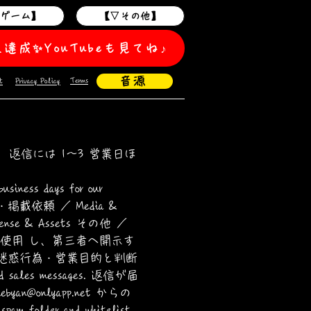
作ゲーム】
【▽その他】
人達成✨️YouTubeも見てね♪
音源
Terms
t
Privacy Policy
返信には 1〜3 営業日ほ
business days for our
材・掲載依頼 ／ Media &
nse & Assets その他 ／
のみに使用 し、第三者へ開示す
inquiry. 迷惑行為・営業目的と判断
sales messages. 返信が届
hebyan@onlyapp.net
からの
 folder and whitelist