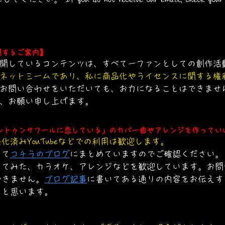
関するご案内】
開しているコンテンツは、すべて一ファンとしての創作活
ネットミームであり、私に商品化やライセンスに関する権
お問い合わせをいただいても、お力になることはできませ
、お願い申し上げます。
ントゥンサフールに恋している」のカバー曲やアレンジを作ってい
済みYouTubeなどでの利用は歓迎します
。
して
コチラのブログ
にまとめていますのでご確認ください。
ってみた、カラオケ、アレンジなどを歓迎しています。お問
できません。
ブログ記事
に書いてある通りの内容をお伝えす
らと思います。