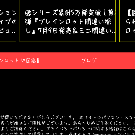
ション
㊗️シリーズ累計5万部突破！第2
【
ィブの
弾『ブレインロット間違い探
ら
ビュー
し』7月9日発売＆ミニ間違い探
ロ
し公開！
な
ンロットや図鑑】
ブログ
訪問いただきありがとうございます。 本サイトはパソコン・スマ
表示が崩れる可能性がございます。あらかじめご了承ください。 
ン
よりご連絡ください。
プライバシーポリシーに関する情報はこち
ンに準拠して運営しています。当サイトは Amazon.co.jp ア