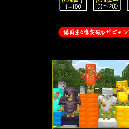
総再生6億突破✨️ザビャンYo