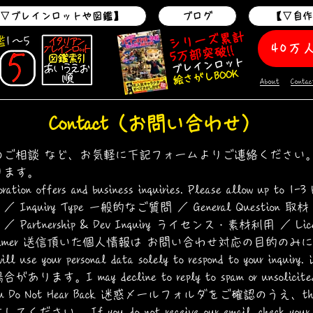
▽ブレインロットや図鑑】
ブログ
【▽自
シリーズ累計
鑑
1～5
40万
5万部突破!!
ブレインロット
絵さがしBOOK
About
Contac
Contact（お問い合わせ）
ご相談 など、お気軽に下記フォームよりご連絡ください。 
ります。
ration offers and business inquiries. Please allow up to 1-3 
／ Inquiry Type 一般的なご質問 ／ General Question 取
Partnership & Dev Inquiry ライセンス・素材利用 ／ Lice
Disclaimer 送信頂いた個人情報は お問い合わせ対応の目的
e your personal data solely to respond to your 
I may decline to reply to spam or unsolicited 
ou Do Not Hear Back 迷惑メールフォルダをご確認のうえ、
t
f you do not receive our email, check your spam