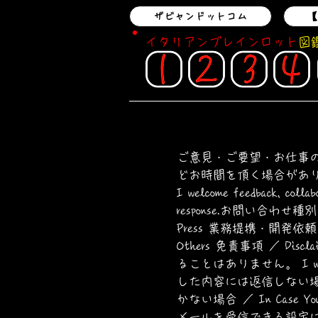
ザビャンドットコム
【
イタリアンブレインロット
図
ご意見・ご要望・お仕事の
どお時間を頂く場合があ
I welcome feedback, collabo
response.お問い合わせ種別 
Press 業務提携・開発依頼 ／ 
Others 免責事項 ／ 
ることはありません。 I will us
した内容には返信しない場合があります。
かない場合 ／ In Case Y
メールを受信できる設定にしてください。 I