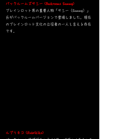
バックルームズサミー (Backrooms Sammy)
ブレインロット界の重要人物「サミー（Sammy）」
氏がバックルームバージョンで登場しました。現在
のブレインロット文化の立役者の一人と言える存在
です。
ルブリキコ (Rubrikiko)