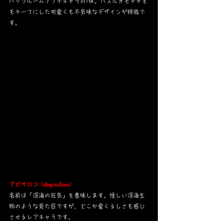
バックルームアプデキャラの1体。パズルオモチャを
モチーフにした可愛くも不気味なデザインが特徴で
す。
アビサロコ (Abyssaloco)
名前は「深海の狂気」を意味します。怪しい深海生
物のような見た目ですが、どこか愛くるしさも感じ
させるレアキャラです。