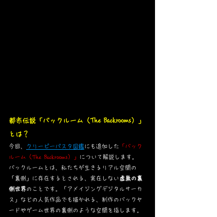
都市伝説「バックルーム（The Backrooms）」
とは？
今回、
クリーピーパスタ図鑑
にも追加した
「バック
ルーム（The Backrooms）」
について解説します。
バックルームとは、私たちが生きるリアル空間の
「裏側」に存在するとされる、実在しない
虚無の裏
側世界
のことです。「アメイジングデジタルサーカ
ス」などの人気作品でも描かれる、制作のバックヤ
ードやゲーム世界の裏側のような空間を指します。