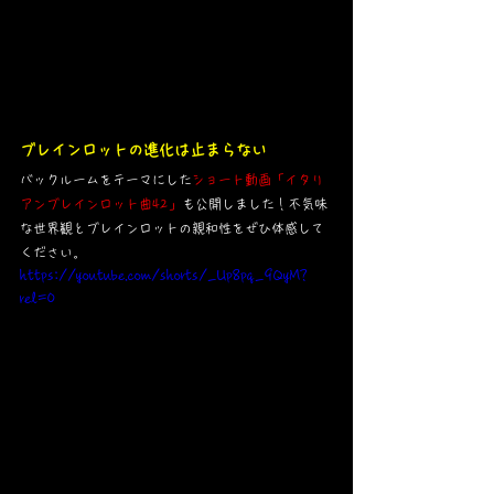
ブレインロットの進化は止まらない
バックルームをテーマにした
ショート動画「イタリ
アンブレインロット曲42」
も公開しました！不気味
な世界観とブレインロットの親和性をぜひ体感して
ください。
https://youtube.com/shorts/_Up8pq_9QyM?
rel=0