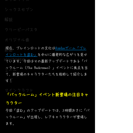
シックスセブン
解説
クリーピーパスタ
オリジナル曲
現在、ブレインロットの文化は
Robloxゲーム「ブレ
新曲
インロットを盗む」
を中心に爆発的な広がりを見せ
MONTAGEM
ています。今回はその最新アップデートである「バ
ックルーム（The Backrooms）」イベントに焦点を当
ミーム
て、新登場のキャラクターたちを抜粋して紹介しま
バズ
す！
マインクラフト
「バックルーム」イベント新登場の注目キャ
ラクター
今回「盗む」のアップデートでは、2時間おきに「バ
ックルーム」が出現し、レアキャラクターが登場し
ます。