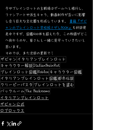
今やブレインロットの主戦場はゲームへと移行し、
ファンアートや派生キャラ、動画制作が互いに影響
し合う巨大な文化圏を形成しています。 
書籍『ザビ
ャンのブレインロット学校絵さがしBOOK』
も好評発
売中ですが、図鑑400体を超えた今、この物語がどこ
へ向かうのか、皆さんと一緒に見守っていきたいと
思います。
それでは、また次回の更新で！
ザビャン
イタリアンブレインロット
キャラクター解説
ItalianBrainRot
ブレインロット図鑑
Roblox
キャラクター図鑑
イタリアンブレインロット図鑑
都市伝説
クリーピーパスタ
ブレインロットを盗む
バックルーム
The Backrooms
イタリアンブレインロット
ザビャン公式
ロブロックス