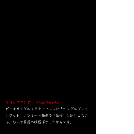
フリッパサンダラ (Flipa Sandala)
ビーチサンダルをモチーフにした「サンダルブレイ
ンロット」。ショート動画で「妖怪」と紹介したの
は、なんか草履の妖怪ぽかったからです。