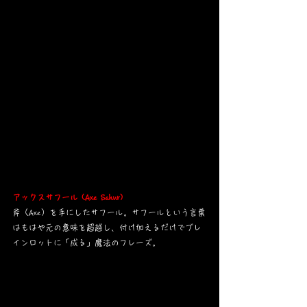
アックスサフール (Axe Sahur)
斧（Axe）を手にしたサフール。サフールという言葉
はもはや元の意味を超越し、付け加えるだけでブレ
インロットに「成る」魔法のフレーズ。