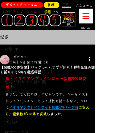
ザビャンドットコム
音源
Contact
メニュー↓
Privacy Policy
イタリアンブレインロット
図鑑
1～5
About
Terms
記事
一覧
ザビャン
一覧
5月14日
読了時間: 3分
【図鑑400体突破】バックルームアプデ到来！都市伝説の謎
イタリアンブレインロット
と新キャラ6体を徹底解説
祝・イタリアンブレインロット図鑑400体突
意味がわかると怖い歌
破！
ザビャン公式
皆さん、こんにちは！ザビャンです。 アーティスト
としてクリエイターとして活動を続ける中で、つい
テクノロジー
に
イタリアンブレインロット図鑑が5ページ目
に突入
レビュー
し、掲載数が400体を突破
しました
。
VRChat
ロブロックス