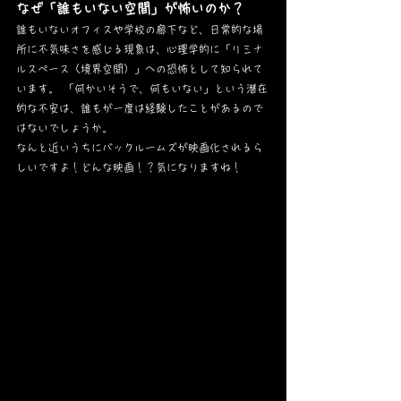
なぜ「誰もいない空間」が怖いのか？
誰もいないオフィスや学校の廊下など、日常的な場
所に不気味さを感じる現象は、心理学的に「リミナ
ルスペース（境界空間）」への恐怖として知られて
います。 「何かいそうで、何もいない」という潜在
的な不安は、誰もが一度は経験したことがあるので
はないでしょうか。
なんと近いうちにバックルームズが映画化されるら
しいですよ！どんな映画！？気になりますね！