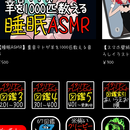
【睡眠ASMR】重音テトが羊を1000匹数える音
【スマホ壁紙
声
ろしイラスト
価格
価格
500
￥300
67図鑑