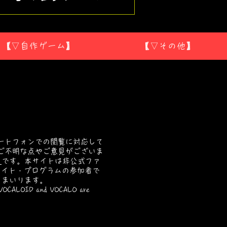
ど新キャラ7体を追加！
【▽自作ゲーム】
【▽その他】
ートフォンでの閲覧に対応して
ご不明な点やご意見がございま
ら
です。本サイトは非公式ファ
ソシエイト・プログラムの参加者で
てまいります。
D and VOCALO are