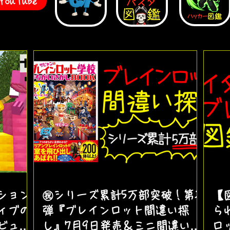
uTube
ション
㊗️シリーズ累計5万部突破！第2
【
ィブの
弾『ブレインロット間違い探
ら
ビュー
し』7月9日発売＆ミニ間違い探
ロ