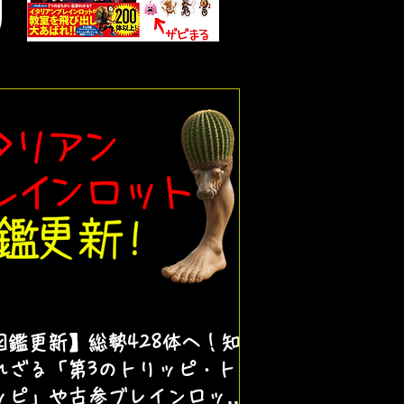
図鑑更新】総勢428体へ！知
れざる「第3のトリッピ・ト
ッピ」や古参ブレインロット