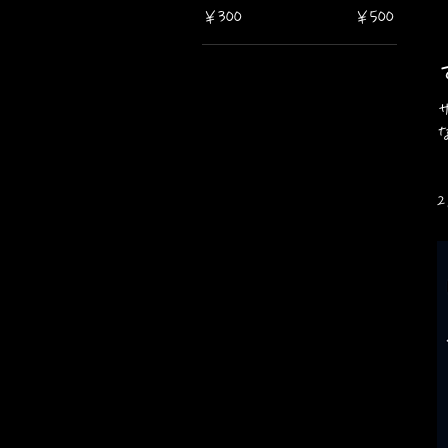
￥300
￥500