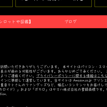
し公開！
な
ンロットや図鑑】
ブログ
訪問いただきありがとうございます。 本サイトはパソコン・スマ
表示が崩れる可能性がございます。あらかじめご了承ください。 
ン
よりご連絡ください。
プライバシーポリシーに関する情報はこち
ンに準拠して運営しています。当サイトは Amazon.co.jp ア
や重音テトさんのファングッズなど、幅広いコンテンツをお届けし
ーカロイド）」および「ボカロ」はヤマハ株式会社の登録商標です。VOCALOI
tion.