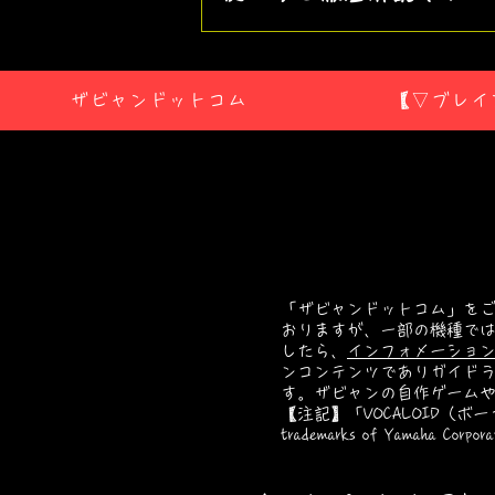
版で一足先に体験しよう
ザビャンドットコム
【▽ブレイ
「ザビャンドットコム」をご
おりますが、一部の機種では
したら、
インフォメーショ
ンコンテンツでありガイドライ
す。ザビャンの自作ゲーム
【注記】​「VOCALOID（ボ
trademarks of Yamaha Corpora