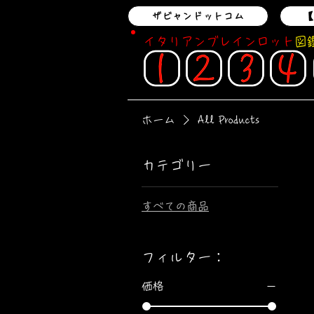
ザビャンドットコム
【
イタリアンブレインロット
図
ホーム
All Products
カテゴリー
すべての商品
フィルター：
価格