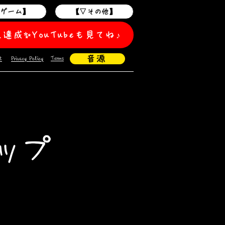
作ゲーム】
【▽その他】
人達成✨️YouTubeも見てね♪
音源
Terms
t
Privacy Policy